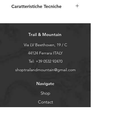
Caratteristiche Tecniche
Tessuto esterno:
95% poliestere -
5% spandex
Membrana:
5.000/5.000
Trail & Mountain
Fodera:
100% poliestere
Via LV Beethoven, 19 / C
44124 Ferrara ITALY
Tel:
+39 0532 92470
shoptrailandmountain@gmail.com
Navigate
Shop
Contact
General conditions
About Us